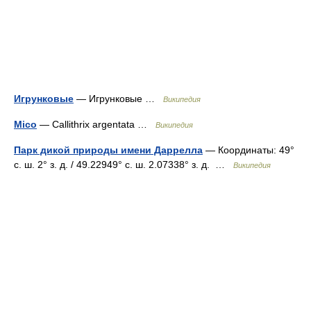
Игрунковые
— Игрунковые …
Википедия
Mico
— Callithrix argentata …
Википедия
Парк дикой природы имени Даррелла
— Координаты: 49°
с. ш. 2° з. д. / 49.22949° с. ш. 2.07338° з. д. …
Википедия