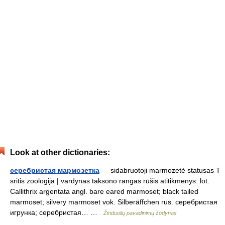
Look at other dictionaries:
серебристая мармозетка
— sidabruotoji marmozetė statusas T
sritis zoologija | vardynas taksono rangas rūšis atitikmenys: lot.
Callithrix argentata angl. bare eared marmoset; black tailed
marmoset; silvery marmoset vok. Silberäffchen rus. серебристая
игрунка; серебристая… …
Žinduolių pavadinimų žodynas