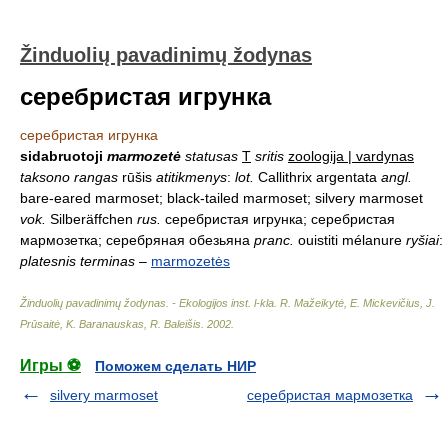
Žinduolių pavadinimų žodynas
серебристая игрунка
серебристая игрунка
sidabruotoji
marmozetė
statusas
T
sritis
zoologija | vardynas
taksono rangas
rūšis
atitikmenys
:
lot.
Callithrix argentata
angl.
bare-eared marmoset; black-tailed marmoset; silvery marmoset
vok.
Silberäffchen
rus.
серебристая игрунка; серебристая
мармозетка; серебряная обезьяна
pranc.
ouistiti mélanure
ryšiai
:
platesnis terminas
–
marmozetės
Žinduolių pavadinimų žodynas. - Ekologijos inst. l-kla
.
R. Mažeikytė, E. Mickevičius, J.
Prūsaitė, K. Baranauskas, R. Baleišis
.
2002
.
Игры ⚽
Поможем сделать НИР
silvery marmoset
серебристая мармозетка