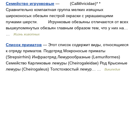
Семейство игрунковые
— (Callithricidae)* *
Сравнительно компактная группа мелких изящных
широконосых обезьян пестрой окраски с украшающими
пучками шерсти. Игрунковые обезьяны отличаются от всех
вышеупомянутых обезьян главным образом тем, что у них на…
…
Жизнь животных
Список приматов
— Этот список содержит виды, относящиеся
к отряду приматов. Подотряд Мокроносые приматы
(Strepsirrhini) Инфраотряд Лемурообразные (Lemuriformes)
Семейство Карликовые лемуры (Cheirogaleidae) Род Крысиные
лемуры (Cheirogaleus) Толстохвостый лемур… …
Википедия