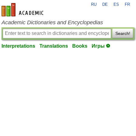
RU
DE
ES
FR
en-academic.com
Academic Dictionaries and Encyclopedias
Search!
Interpretations
Translations
Books
Игры ⚽