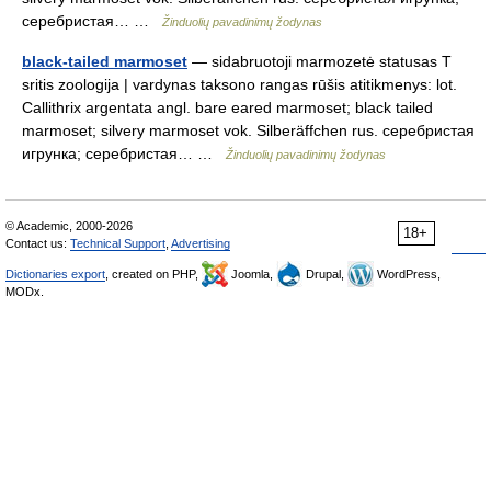
серебристая… …
Žinduolių pavadinimų žodynas
black-tailed marmoset
— sidabruotoji marmozetė statusas T
sritis zoologija | vardynas taksono rangas rūšis atitikmenys: lot.
Callithrix argentata angl. bare eared marmoset; black tailed
marmoset; silvery marmoset vok. Silberäffchen rus. серебристая
игрунка; серебристая… …
Žinduolių pavadinimų žodynas
© Academic, 2000-2026
18+
Contact us:
Technical Support
,
Advertising
Dictionaries export
, created on PHP,
Joomla,
Drupal,
WordPress,
MODx.